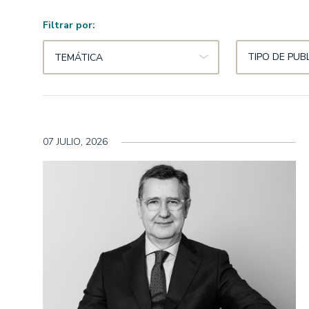
Filtrar por:
RENTABILIDADES
TIPO DE PUB
TEMÁTICA
RENTA VARIABLE
EDM International -
EDM International -
EDM International -
07 JULIO, 2026
Fund
EDM International 
EDM International -
Equity Fund
EDM Renta Variable 
EDM International Eq
EDM Pointer SA SIL
RENTA FIJA
EDM Ahorro FI