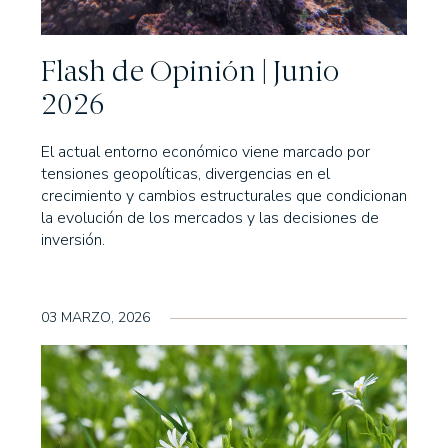
Credit Portfolio
Flash de Opinión | Junio
 High Yield Short
2026
zonte 5 años FI
El actual entorno económico viene marcado por
zonte 2,5 años FI
tensiones geopolíticas, divergencias en el
os FI
crecimiento y cambios estructurales que condicionan
cimiento 18 meses FI
la evolución de los mercados y las decisiones de
 Alterna Renta Fija
inversión.
03 MARZO, 2026
 Flexible Fund
IONES
ones UNO