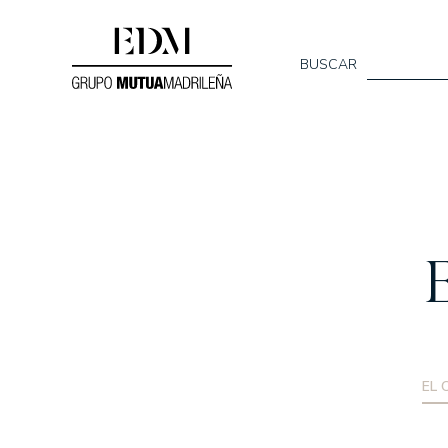
BUSCAR
Quiénes s
SOMOS EDM
E
NUESTRO EQUIPO
MEMORIAS ANUAL
EL 
Nuestros f