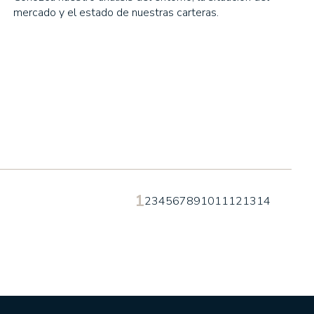
mercado y el estado de nuestras carteras.
1
2
3
4
5
6
7
8
9
10
11
12
13
14