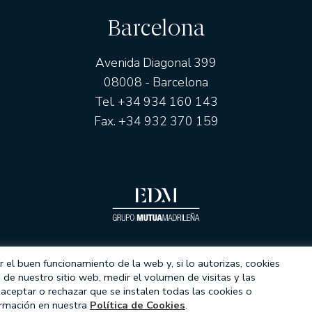
Barcelona
Avenida Diagonal 399
08008 - Barcelona
Tel. +34 934 160 143
Fax. +34 932 370 159
 el buen funcionamiento de la web y, si lo autorizas, cookies
s de nuestro sitio web, medir el volumen de visitas y las
CIÓN DE DATOS
MODELOS DE CONTRATOS
MIFID
ATEN
aceptar o rechazar que se instalen todas las cookies o
formación en nuestra
Política de Cookies
.