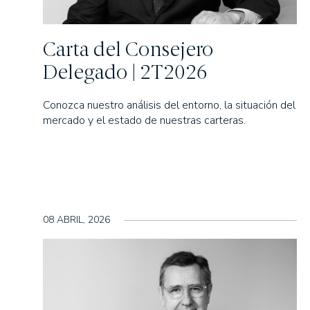
EDM Renta FI
EDM International - 
Carta del Consejero
EDM International -
Delegado | 2T2026
Duration
EDM Renta Fija Hori
Conozca nuestro análisis del entorno, la situación del
EDM Renta Fija Hori
mercado y el estado de nuestras carteras.
EDM Horizonte 3 añ
EDM Renta Fija Ven
EDM International -
RENTA MIXTA
EDM Cartera FI
08 ABRIL, 2026
Tabor FI
EDM International -
FONDOS DE PENS
Fondomutua pensi