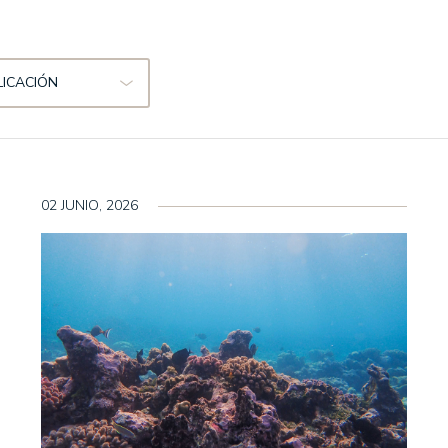
 DE NUESTROS FONDOS
EL OFICIO DE INVERTIR
LICACIÓN
PRENSA
 Inversión/Spanish Equity
ANUNCIOS CORPORATIVOS
 Strategy Fund
 Latin American Equity
02 JUNIO, 2026
- American Growth
 Sustainable Global
Internacional FI
uities FI