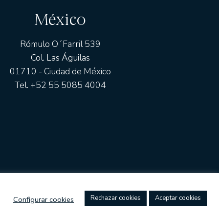
México
Rómulo O´Farril 539
Col. Las Águilas
01710 - Ciudad de México
Tel. +52 55 5085 4004
CIÓN AL CLIENTE
COMPROMISO ÉTICO
CANAL DE DENUNCI
rechazar cookies
aceptar cookies
configurar cookies