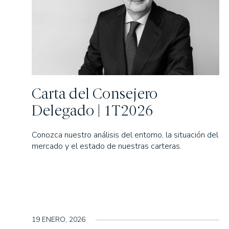
Fondomutua pensi
SICAVS GESTION
Hercasol, S.A., SIC
Infanzón de Bergua 
Sagei, S.A., SICAV
Carta del Consejero
Union Inversora Pat
Delegado | 1T2026
Conozca nuestro análisis del entorno, la situación del
mercado y el estado de nuestras carteras.
19 ENERO, 2026