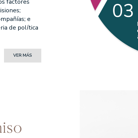
os factores
isiones;
ompañías; e
ia de política
VER MÁS
iso