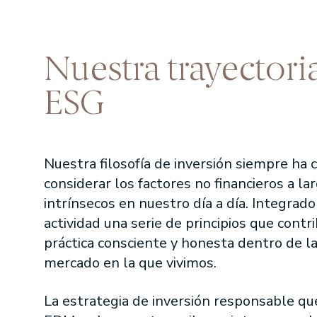
Fondomutua pensi
Nuestra trayectori
SICAVS GESTION
Hercasol, S.A., SIC
ESG
Infanzón de Bergua 
Sagei, S.A., SICAV
Union Inversora Pat
Nuestra filosofía de inversión siempre ha 
considerar los factores no financieros a l
intrínsecos en nuestro día a día. Integrad
actividad una serie de principios que contr
práctica consciente y honesta dentro de l
mercado en la que vivimos.
La estrategia de inversión responsable q