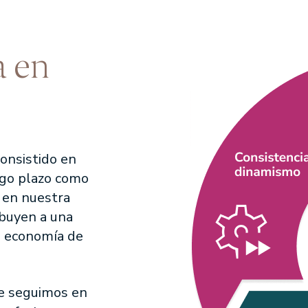
ones DOS
a en
ADAS
AV
SIL, S.A.
rimonial, S.A., SICAV
consistido en
argo plazo como
o en nuestra
ibuyen a una
a economía de
ue seguimos en