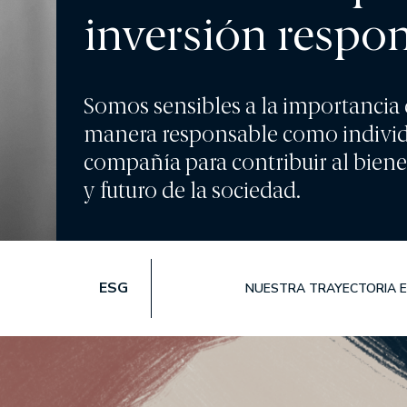
inversión respo
RENTABILIDADES
RENTA VARIABLE
Somos sensibles a la importancia 
EDM International -
manera responsable como indivi
EDM International -
compañía para contribuir al biene
EDM International -
y futuro de la sociedad.
Fund
EDM International 
EDM International -
Equity Fund
EDM Renta Variable 
ESG
NUESTRA TRAYECTORIA E
EDM International Eq
EDM Pointer SA SIL
RENTA FIJA
EDM Ahorro FI