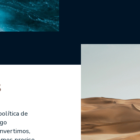
s
olítica de
ogo
invertimos,
emos preciso