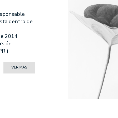
esponsable
esta dentro de
de 2014
rsión
RI).
VER MÁS