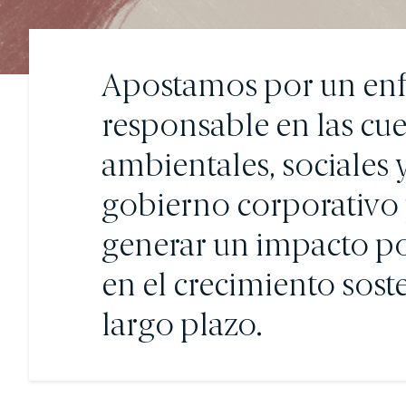
EDM Renta FI
EDM International - 
EDM International -
Apostamos por un en
Duration
responsable en las cu
EDM Renta Fija Hori
EDM Renta Fija Hori
ambientales, sociales 
EDM Horizonte 3 añ
EDM Renta Fija Ven
gobierno corporativo
EDM International -
generar un impacto po
RENTA MIXTA
en el crecimiento sost
EDM Cartera FI
Tabor FI
largo plazo.
EDM International -
FONDOS DE PENS
Fondomutua pensi