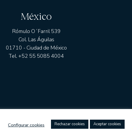
México
Rómulo O´Farril 539
Col. Las Águilas
01710 - Ciudad de México
Tel. +52 55 5085 4004
CIÓN AL CLIENTE
COMPROMISO ÉTICO
CANAL DE DENUNCI
rechazar cookies
aceptar cookies
configurar cookies