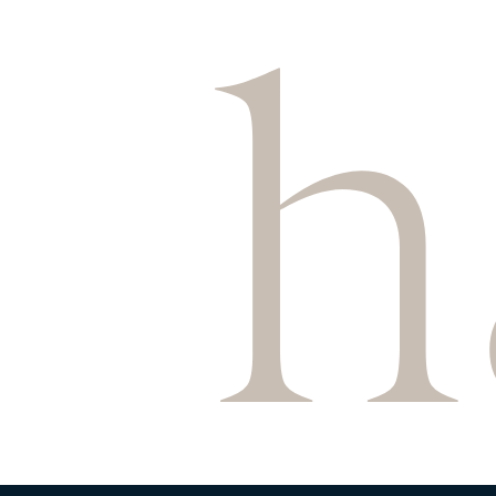
h
RENTABILIDADES
RENTA VARIABLE
EDM International -
EDM International -
EDM International -
Fund
EDM International 
EDM International -
Equity Fund
EDM Renta Variable 
EDM International Eq
EDM Pointer SA SIL
RENTA FIJA
EDM Ahorro FI