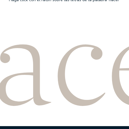
a
c
 DE NUESTROS FONDOS
EL OFICIO DE INVERTIR
PRENSA
 Inversión/Spanish Equity
ANUNCIOS CORPORATIVOS
 Strategy Fund
 Latin American Equity
- American Growth
 Sustainable Global
Internacional FI
uities FI