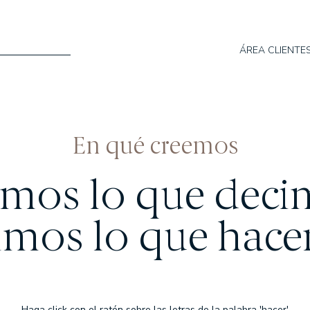
ÁREA CLIENTE
omos
Qué hacemos
En qué creemos
WEALTH MANAGEMENT
mos lo que deci
ASSET MANAGEMENT
imos lo que hac
ES
ondos
Actualidad
Haga click con el ratón sobre las letras de la palabra 'hacer'