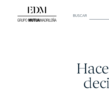
BUSCAR
Quiénes s
SOMOS EDM
Hace
NUESTRO EQUIPO
dec
MEMORIAS ANUAL
Nuestros f