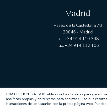
EDM Renta FI
Madrid
EDM International - 
EDM International -
Duration
Paseo de la Castellana 78
EDM Renta Fija Hori
28046 - Madrid
EDM Renta Fija Hori
Tel. +34 914 110 398
EDM Horizonte 3 añ
Fax. +34 914 112 106
EDM Renta Fija Ven
EDM International -
RENTA MIXTA
EDM Cartera FI
Tabor FI
EDM International -
EDM GESTION, S.A. SGIIC utiliza cookies técnicas para garantizar
analíticas propias y de terceros para analizar el uso que realiza
ISO LEGAL
POLÍTICA DE PRIVACIDAD
COOKIES
FONDOS DE PENS
PROTEC
interacciones de los usuarios con la propia página web. Puedes 
Fondomutua pensi