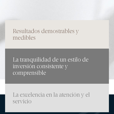
MEMORIAS ANUALES
Qué hacemos
Resultados demostrables y
WEALTH MANAGEMENT
medibles
ASSET MANAGEMENT
Cómo somos
La tranquilidad de un estilo de
inversión consistente y
POR QUÉ ELEGIRNOS
comprensible
EN QUÉ CREEMOS
Nuestros fondos
La excelencia en la atención y el
servicio
RENTABILIDADES DE NUESTROS FONDOS
RENTA VARIABLE