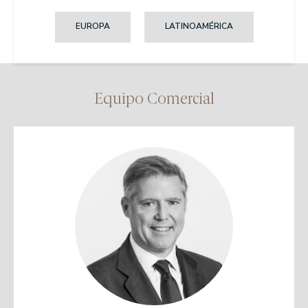
EUROPA
LATINOAMÉRICA
Equipo Comercial
Licenciado en Administración de Empresas
Universidad Antonio de Nebrija / Regent's
University London
Máster en Finanzas
Universidad Pontificia Comillas (ICADE)
PADE