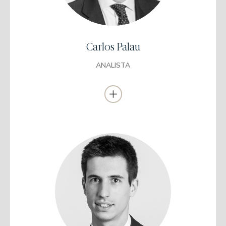
En UB
Es CFA (Chartered Financial Analyst) desde
2018 y tiene el título de Asesor Financiero EFA
Carlos Palau
Desarrollo de Negocio en CIMNE Tecnología (2012-2013).
Consejero Financiero en Abante (2014-2017).
ANALISTA
Se incorporó a EDM en 2017 como Analista de Renta Variable
Europea.
Licenciado en Economía
Universidad Pompeu Fabra
Experiencia previa a EDM: participó como Analista de Equity en