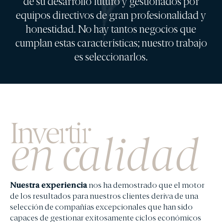
de su desarrollo futuro y gestionados por
EDM Renta Fija Vencimiento 18 meses FI
equipos directivos de gran profesionalidad y
EDM International - Alterna Renta Fija
honestidad. No hay tantos negocios que
RENTA MIXTA
cumplan estas características; nuestro trabajo
EDM Cartera FI
es seleccionarlos.
Tabor FI
EDM International - Flexible Fund
FONDOS DE PENSIONES
Fondomutua pensiones UNO
Invertir
Fondomutua pensiones DOS
en calidad
SICAVS GESTIONADAS
Hercasol, S.A., SICAV
Infanzón de Bergua SIL, S.A.
Sagei, S.A., SICAV
Nuestra experiencia
nos ha demostrado que el motor
de los resultados para nuestros clientes deriva de una
Union Inversora Patrimonial, S.A., SICAV
selección de compañías excepcionales que han sido
capaces de gestionar exitosamente ciclos económicos