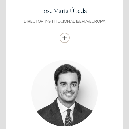
IESE Business School
José María Úbeda
Responsable de Tesorería e Inversiones en Segurcaixa Adeslas
desde 1999 hasta el 2018.
DIRECTOR INSTITUCIONAL IBERIA/EUROPA
Director de Desarrollo de Negocio Institucional en A&G del 2018
al 2023.
En noviembre de 2023 se incorporó a EDM como Director
Institucional Iberia/Europa.
Licenciado en Administración y Dirección de
Empresas
Universidad Pontificia Comillas
Responsable de desarrollo del mercado institucional en Iberia en
AltamarCAM Partners desde 2023
Gestor de carteras de gestión discrecional y de fondos en Banca