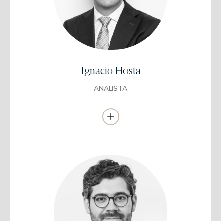
Universidad Pompeu Fabra (Barcelona)
Curso de Mercados Financieros y Análisis
económico internacional
(CEI 2017)
Summer LSE Course
(London School of Economics 2018)
Ignacio Hosta
Cofundador y CFO Bizznet /2014-2015). Summer Internship
(GVC Gaesco 2016). Internship analista financiero (Altria Corpo
ANALISTA
Investment 2018). CFA Nivel I.
Se incorporó a EDM como Research Assistant en 2019.
Licenciado en Administración y Dirección de
Empresas