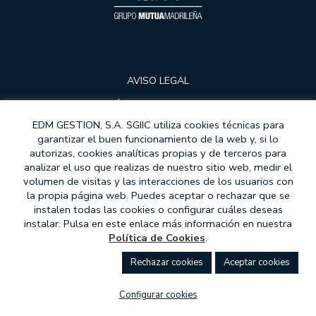
AVISO LEGAL
POLÍTICA DE PRIVACIDAD
EDM GESTION, S.A. SGIIC utiliza cookies técnicas para
COOKIES
garantizar el buen funcionamiento de la web y, si lo
autorizas, cookies analíticas propias y de terceros para
PROTECCIÓN DE DATOS
analizar el uso que realizas de nuestro sitio web, medir el
MODELOS DE CONTRATOS
volumen de visitas y las interacciones de los usuarios con
la propia página web. Puedes aceptar o rechazar que se
MIFID
instalen todas las cookies o configurar cuáles deseas
instalar. Pulsa en este enlace más información en nuestra
ATENCIÓN AL CLIENTE
Política de Cookies
.
COMPROMISO ÉTICO
rechazar cookies
aceptar cookies
CANAL DE DENUNCIAS
configurar cookies