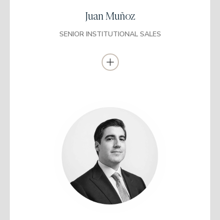
March durante seis años
Juan Muñoz
SENIOR INSTITUTIONAL SALES
Ingeniero Industrial
Universidad de Lima
MBA
(IESE)
Antes de su Maestría, trabajó cinco años en Credicorp Capital en
Lima como Relationship Manager en la división de Asset
Management. Previo a esto trabajó tres años en Banco de Crédito