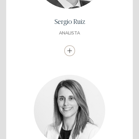
elegido por Thomson Extel y Starmine como nº2 stock picker en
Europa y como mejor analista de España en la selección de
valores. Posteriormente estuvo en Arcano en el departamento de
banca de inversión ejerciendo de analista de renta fija y como
director del área de mercado de capitales. Se incorporó a EDM
Sergio Ruiz
como Analista de Renta Fija en 2020.
Se incorporó a EDM como Analista de Renta Fija en 2020.
ANALISTA
Licenciada en Administración y Dirección de
EmpresasUniversidad de Barcelona (UB)
Analista Financiero Europeo(CEFA)
Analista de Inversiones Internacionales(CIIA)