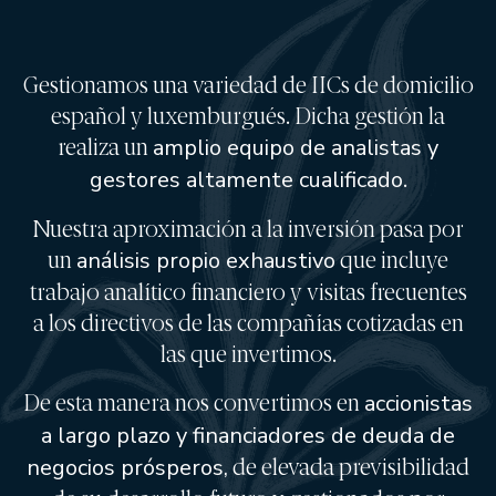
EDM International - Inversión/Spanish Equity
EDM International - Strategy Fund
Gestionamos una variedad de IICs de domicilio
EDM International - Latin American Equity Fund
español y luxemburgués. Dicha gestión la
EDM International - American Growth
EDM International - Sustainable Global Equity Fund
realiza un
amplio equipo de analistas y
EDM Renta Variable Internacional FI
gestores altamente cualificado
.
EDM International Equities FI
Nuestra aproximación a la inversión pasa por
EDM Pointer SA SIL
un
análisis propio exhaustivo
que incluye
RENTA FIJA
trabajo analítico financiero y visitas frecuentes
EDM Ahorro FI
a los directivos de las compañías cotizadas en
EDM Renta FI
las que invertimos.
EDM International - Credit Portfolio
EDM International - High Yield Short Duration
De esta manera nos convertimos en
accionistas
EDM Renta Fija Horizonte 5 años FI
a largo plazo y financiadores de deuda de
EDM Renta Fija Horizonte 2,5 años FI
negocios prósperos,
de elevada previsibilidad
EDM Horizonte 3 años FI