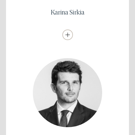
Se incorporó a EDM como Gestora de Renta Fija en EDM en
2001.
Karina Sirkia
Licenciado en Derecho, Master Business in Law y
Master en FiscalidadESADE (Barcelona)
MBA con especialización en Finanzas y
ContabilidadUniversidad de Chicago, Booth
School of Business
Experiencia previa a EDM de 5 años en el equipo de Fiscalidad
Internacional (M&A y Private Client) del Área Financiero-