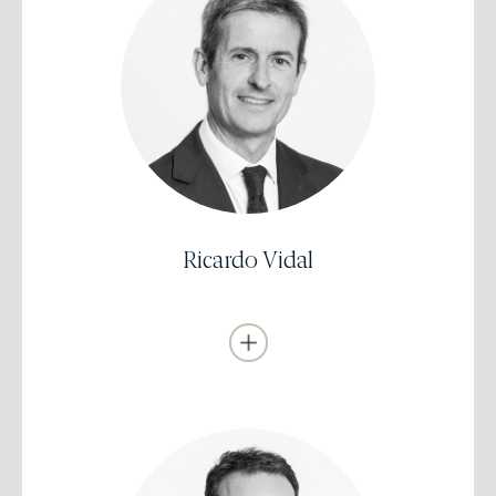
Licenciado en Ciencias Empresariales y
MBAESADE (Barcelona)
Analista Financiero Europeo(CEFA)
Experiencia previa a EDM de cuatro años en Banco Vitalicio
(Compañía de Seguros) y Gesindex SGIIC (Servicios Financieros)
(1993-1997).
Se incorporó a EDM en 1997 como Analista-Gestor de Renta
Ricardo Vidal
Variable.
Es Director de Inversiones desde 2010.