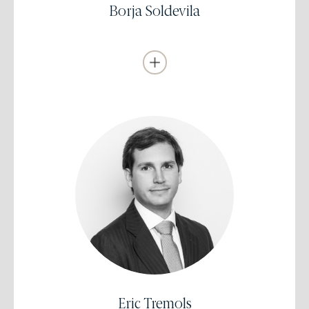
Tributaria de Cuatrecasas, Gonçalves Pereira (2007-2012).
Borja Soldevila
Se incorporó a EDM como Analista-Gestor en 2014.
Licenciado en Administración y Dirección de
Empresas
Universidad Ramon Llull
Máster en Gestión Financiera y Contabilidad
Avanzada
Universidad Pompeu Fabra
Chartered Financial Analyst
(CFA)
Eric Tremols