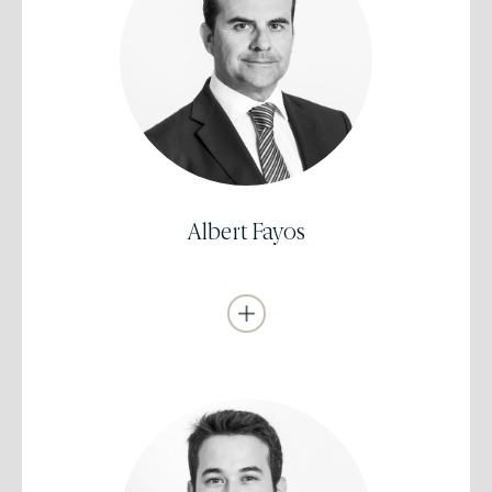
Licenciado en Ciencias Financieras y Actuariales y
Diplomado en EstadísticaUB (Barcelona)
Analista Financiero Europeo(CEFA)
Experiencia previa a EDM de nueve años en Gaesco Gestión
(1997-2006) y de tres años en Banco Sabadell Inversión (2006-
2009).
Se incorporó a EDM como Analista-Gestor de Renta Variable en
2009.
Albert Fayos