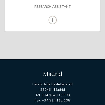
Experiencia previa a EDM de 7 años en PwC como Auditor del
Sector Financiero. Se incorporó a EDM en 2024 en el
RESEARCH ASSISTANT
Departamento de Middle Office. A partir del 2025 pasa a
Research Assistant.
Madrid
Paseo de la Castellana 78
28046 - Madrid
Tel. +34 914 110 398
Fax. +34 914 112 106