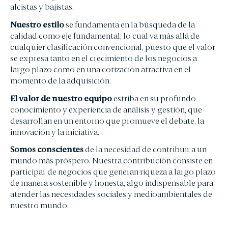
Actualidad
alcistas y bajistas.
Nuestro estilo
se fundamenta en la búsqueda de la
EL OFICIO DE INVERTIR
calidad como eje fundamental, lo cual va más allá de
cualquier clasificación convencional, puesto que el valor
PRENSA
se expresa tanto en el crecimiento de los negocios a
ANUNCIOS CORPORATIVOS
largo plazo como en una cotización atractiva en el
momento de la adquisición.
ESG
El valor de nuestro equipo
estriba en su profundo
conocimiento y experiencia de análisis y gestión, que
NUESTRA TRAYECTORIA EN ESG
desarrollan en un entorno que promueve el debate, la
innovación y la iniciativa.
NUESTRO COMPROMISO
Somos conscientes
de la necesidad de contribuir a un
NUESTRAS POLÍTICAS
mundo más próspero. Nuestra contribución consiste en
participar de negocios que generan riqueza a largo plazo
NUESTROS INFORMES
de manera sostenible y honesta, algo indispensable para
atender las necesidades sociales y medioambientales de
nuestro mundo.