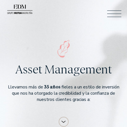
ESP
BUSCAR
ESP
ENG
ÁREA CLIENTES
CONTACTO
Asset Management
CAT
35 años
Llevamos más de
fieles a un estilo de inversión
que nos ha otorgado la credibilidad y la confianza de
Quiénes somos
nuestros clientes gracias a:
SOMOS EDM
NUESTRO EQUIPO