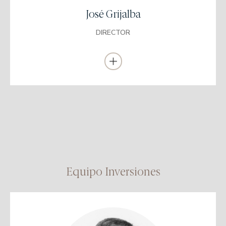
del Perú como Analista Senior en el área de Banca Comercial.
José Grijalba
Se incorporó a EDM como Director Comercial para Sudamérica
(Perú, Colombia, Chile y Uruguay) en agosto 2019.
DIRECTOR
Equipo Inversiones