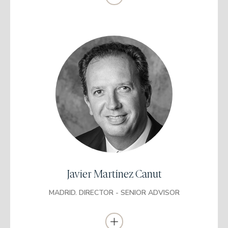
Licenciado en Administración y Dirección de
Empresas / B.A. in Business Administration
Universidad de Valencia (UV) / University of
Coventry (UK)
Máster en Mercados Financieros / Master
Bursátil y Financiero
CEU San Pablo / BME (IVF)
Certificación en Asesoramiento Financiero
(CAF)
Javier Martínez Canut
MADRID. DIRECTOR - SENIOR ADVISOR
Trabajó anteriormente director de Equity Sales, Iberia para el
grupo Deutsche Bank (2005-12).
Fue responsable de Equities en JB Capital (2012-18), fue
responsable de Equities en Kepler-Chevreaux (2000-05) y
research director en BBVA (1995-2000).