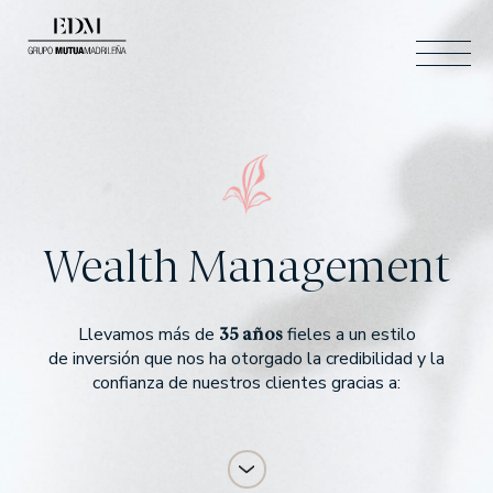
ESP
BUSCAR
ESP
ENG
ÁREA CLIENTES
CONTACTO
Wealth Management
CAT
35 años
Llevamos más de
fieles a un estilo
de inversión que nos ha otorgado la credibilidad y la
Quiénes somos
confianza de nuestros clientes gracias a:
SOMOS EDM
NUESTRO EQUIPO