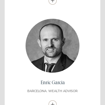
Licenciado en Administración y Dirección de
Empresas
Universidad Autónoma de Barcelona UAB
Máster en Mercados Financieros
UPF Barcelona School of Management
European Financial Advisor EFA
(EFPA)
CFA Candidate Level III 2021
Enric Garcia
(CFA Institute)
BARCELONA. WEALTH ADVISOR
Trabajó anteriormente como Broker y Trader de renta variable en
Sebroker Bolsa A.V. desde 2008 hasta 2010.
Se incorporó como analista de inversiones de Capital Riesgo en