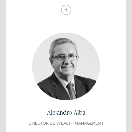
Santander
Directora de la oficina principal de Cataluña de Santander
Private Banking (2017-2022)
Responsable de Arcano Partners en Cataluña (2022-2026)
Directora del Área de Wealth Management desde 2026
Licenciado en Derecho
Universidad de Barcelona
Master en Administración de Empresas
EAE Business School
Banesto (1997-2003)
Subdirector de Banca Privada en Cataluña en Banco Urquijo
(2003-2005)
Alejandro Alba
Responsable de la Oficina de Banca Privada de Barcelona en
Sabadell Urquijo hasta su incorporación a EDM.
DIRECTOR DE WEALTH MANAGEMENT
Director del área de Wealth Management desde 2022