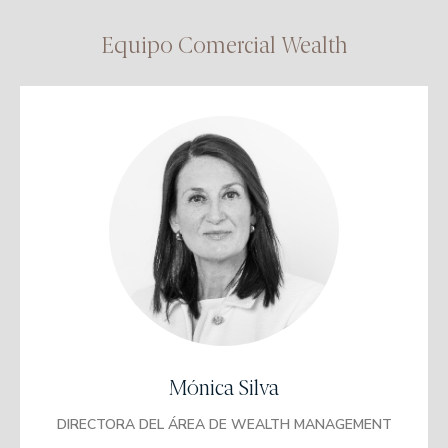
Equipo Comercial Wealth
Licenciada en Ciencias Económicas y
Empresariales
Universitat Pompeu Fabra
MBA en Dirección y Administración de
Empresas
UPF Barcelona School of Management
Máster en Coaching Directivo y Liderazgo
Universidad de Barcelona
Mónica Silva
Directora de Banca Privada en Banco Santander
DIRECTORA DEL ÁREA DE WEALTH MANAGEMENT
Directora territorial de Banca Personal de Cataluña en Banco