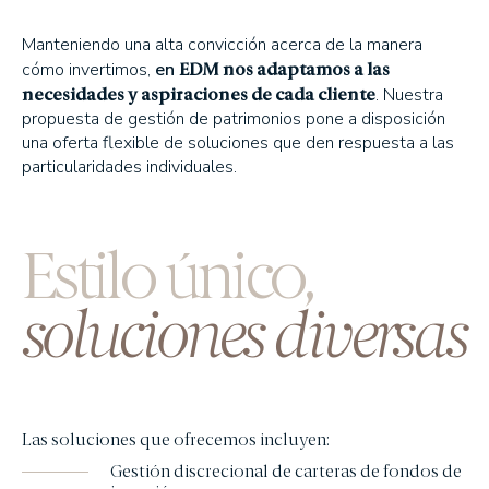
EDM International - Inversión/Spanish Equity
Manteniendo una alta convicción acerca de la manera
EDM International - Strategy Fund
EDM nos adaptamos a las
cómo invertimos,
en
EDM International - Latin American Equity Fund
necesidades y aspiraciones de cada cliente
. Nuestra
EDM International - American Growth
propuesta de gestión de patrimonios pone a disposición
una oferta flexible de soluciones que den respuesta a las
EDM International - Sustainable Global Equity Fund
particularidades individuales.
EDM Renta Variable Internacional FI
EDM International Equities FI
EDM Pointer SA SIL
Estilo único,
RENTA FIJA
EDM Ahorro FI
soluciones diversas
EDM Renta FI
EDM International - Credit Portfolio
EDM International - High Yield Short Duration
EDM Renta Fija Horizonte 5 años FI
Las soluciones que ofrecemos incluyen:
EDM Renta Fija Horizonte 2,5 años FI
Gestión discrecional de carteras de fondos de
EDM Horizonte 3 años FI