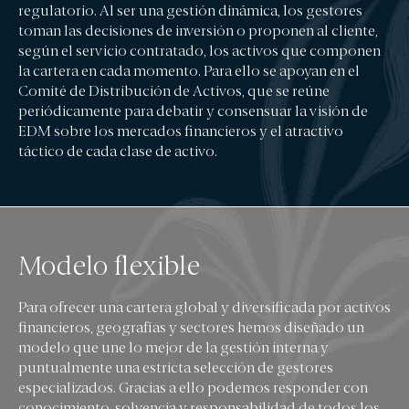
Actualidad
regulatorio. Al ser una gestión dinámica, los gestores
toman las decisiones de inversión o proponen al cliente,
según el servicio contratado, los activos que componen
EL OFICIO DE INVERTIR
la cartera en cada momento. Para ello se apoyan en el
PRENSA
Comité de Distribución de Activos, que se reúne
periódicamente para debatir y consensuar la visión de
ANUNCIOS CORPORATIVOS
EDM sobre los mercados financieros y el atractivo
táctico de cada clase de activo.
ESG
NUESTRA TRAYECTORIA EN ESG
NUESTRO COMPROMISO
Modelo flexible
NUESTRAS POLÍTICAS
Para ofrecer una cartera global y diversificada por activos
NUESTROS INFORMES
financieros, geografías y sectores hemos diseñado un
modelo que une lo mejor de la gestión interna y
puntualmente una estricta selección de gestores
especializados. Gracias a ello podemos responder con
conocimiento, solvencia y responsabilidad de todos los