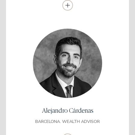
Grado en Administración y Dirección de
Empresas
UNIR
Empresariales, Marketing y Relaciones Publicas
ESERP
Programa Superior en Banca Privada y
Asesoramiento Financiero por ISEFI y titulación
EFA
Alejandro Cárdenas
Se incorporó como asesor financiero en ROE Rentabilidad
Financiera (2012 – 2015).
BARCELONA. WEALTH ADVISOR
Fue asesor financiero en SLM (2015 – 2017) y gestor patrimonial
en Mapfre (2017-2018).