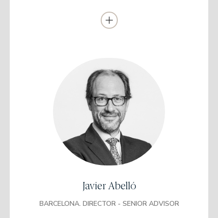
Se unió a EDM en noviembre de 2023 como Directora de Wealth
Management de Madrid.
Diplomado en Dirección Financiera
EADA
Licenciado en Ciencias Económicas y
Empresariales
Universidad Autónoma de Barcelona
Master en Administración de Empresas
ESADE
Javier Abelló
Se incorporó a Banque Indosuez como gestor de patrimonios
(1994-1996)
BARCELONA. DIRECTOR - SENIOR ADVISOR
Fue directivo del segmento de Banca Personal durante 10 años