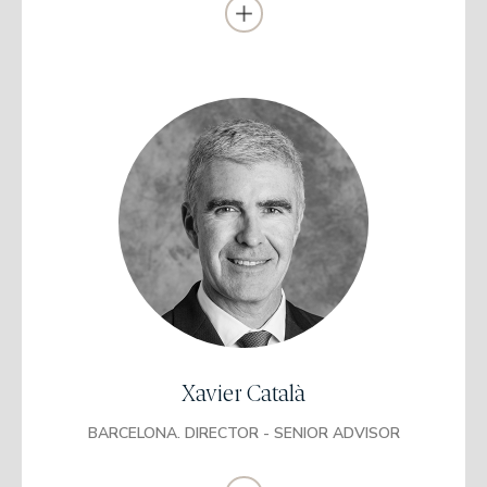
Se incorporó como gestor Santander Personal Select en Banco
Santander (2018 – 2021).
Es profesor en ISEFI (Instituto Superior de Empresa y Finanzas).
Se incorporó a EDM como Gestor Patrimonial en 2021.
Licenciado en Económicas y Empresariales
Universitat de Barcelona (UB)
Máster en Banca y Finanzas
Universidad Pompeu Fabra (UPF)
Certificación en European Financial Advisor
(EFPA)
Certified EFFAS Financial Analyst
(CEFA)
Xavier Català
PDD, Business Administration and
BARCELONA. DIRECTOR - SENIOR ADVISOR
Management
Instituto de Empresa