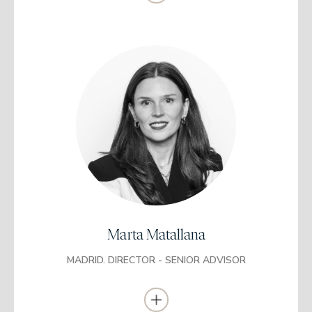
Se incorporó a EDM como director de Ventas Institucional Europa
en 2018. Socio desde 2019.
Licenciada en Administración y Dirección de
Empresas
Universidad Complutense de Madrid
Máster en Bolsa y Mercados Financieros
IEB
Programa de Dirección en Finanzas
Corporativas
IE Business School
Marta Matallana
Gestora y asesora de banca privada en Banca March y
Santander Private Banking durante buena parte de su
MADRID. DIRECTOR - SENIOR ADVISOR
trayectoria profesional.
Managing Director en la firma de inversión privada Mabel
Capital.