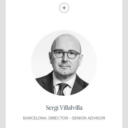
en Banco Urquijo como director territorial (1996-2006).
Fue director territorial de Banca Privada en Banco Caixa Geral
(2006-2011).
Se incorporó a EDM en 2011 como socio y director.
Estudios Empresariales
Universidad de Barcelona
Diplomado en Dirección Financiera
Fundación EMI IQS de Estudios Empresariales
Postgrado en Dirección Financiera
Universidad Pompeu Fabra Programa Superior de
Gestión Patrimonial por el Instituto de Estudios
Financieros.
Sergi Villalvilla
Certificado Asesor Financiero
(AFI)
BARCELONA. DIRECTOR - SENIOR ADVISOR
Trabajó en el Ayuntamiento de Caldes de Montbui en el área de