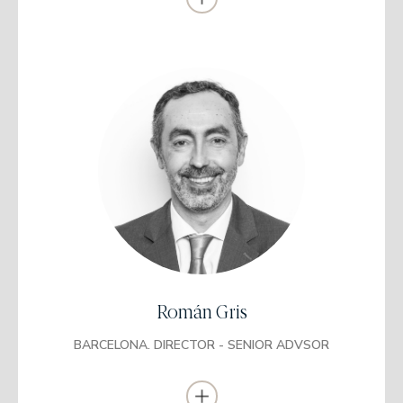
Highgrowth Partners S.G.E.C.R. desde 2010 hasta 2012.
Ejerció de consultor de inversiones de clientes institucionales en
Mercer España durante 6 años, desde 2012 hasta 2018.
Se incorporó a EDM como gestor comercial en 2018.
Licenciatura en Administración de Empresas
EAE Bussines School
Posgrado en Marketing Internacional
EAE Bussines School
Formación especializada en inversión y gestión
patrimonial
Chartered Institute for Securities & Investment
Román Gris
Director de Cuenta de Banca Privada en Bankinter durante 17
años
BARCELONA. DIRECTOR - SENIOR ADVSOR
Responsable de Relaciones Institucionales y Asesor de Clientes en
NORZ Patrimonia
Se incorporó a EDM como gestor patrimonial en 2025