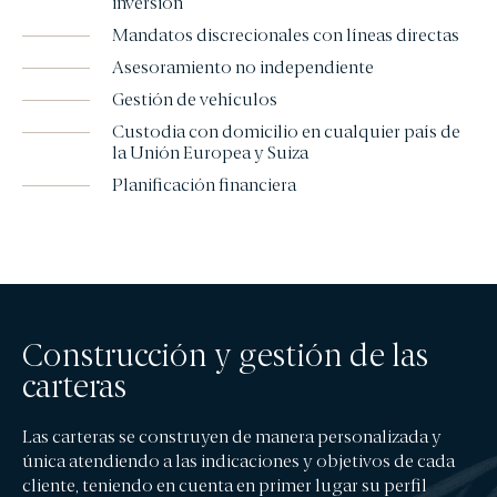
inversión
EDM Renta Fija Vencimiento 18 meses FI
Mandatos discrecionales con líneas directas
EDM International - Alterna Renta Fija
Asesoramiento no independiente
RENTA MIXTA
Gestión de vehículos
EDM Cartera FI
Custodia con domicilio en cualquier país de
Tabor FI
la Unión Europea y Suiza
EDM International - Flexible Fund
Planificación financiera
FONDOS DE PENSIONES
Fondomutua pensiones UNO
Fondomutua pensiones DOS
SICAVS GESTIONADAS
Construcción y gestión de las
Hercasol, S.A., SICAV
carteras
Infanzón de Bergua SIL, S.A.
Sagei, S.A., SICAV
Las carteras se construyen de manera personalizada y
Union Inversora Patrimonial, S.A., SICAV
única atendiendo a las indicaciones y objetivos de cada
cliente, teniendo en cuenta en primer lugar su perfil