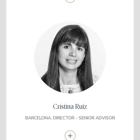
Licenciada en Administración y Dirección de
Empresas
Universidad de Barcelona (UB)
Máster en Administración de Empresas
ESADE Business School
Certificación en Asesor Financiero
(AFI)
Cristina Ruiz
Trabajó anteriormente en Barclays Bank como gestora premier
(2006 - 2013).
BARCELONA. DIRECTOR - SENIOR ADVISOR
Se incorporó a EDM como gestora comercial en 2014. Socia y
directora de EDM desde 2019.