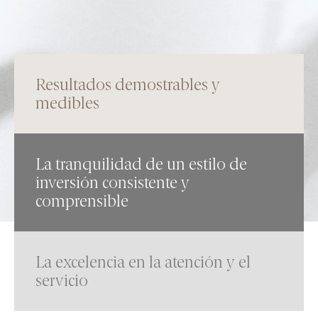
MEMORIAS ANUALES
Qué hacemos
Resultados demostrables y
WEALTH MANAGEMENT
medibles
ASSET MANAGEMENT
Cómo somos
La tranquilidad de un estilo de
inversión consistente y
POR QUÉ ELEGIRNOS
comprensible
EN QUÉ CREEMOS
Nuestros fondos
La excelencia en la atención y el
servicio
RENTABILIDADES DE NUESTROS FONDOS
RENTA VARIABLE