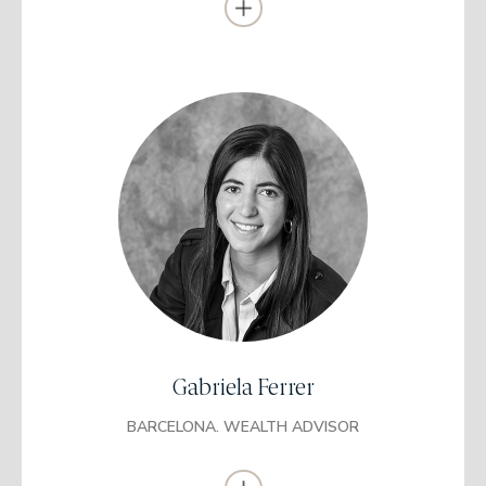
Trabajó anteriormente en Santander Private Banking como
director de Banca Privada durante 17 años (desde 2000 hasta
2017).
Desarrollo su carrera profesional como gestor de patrimonios en
Banco Urquijo (1998-2000), como gestor de banca corporativa en
Banesto (1996-1998) y como gestor patrimonial en Argentaria
(1994-1996).
Se incorporó a EDM como director en 2017. Socio de EDM desde
2019.
Licenciada en Administración y Dirección de
Empresas
Universidad IQS, Ramon Llull.
Certificación European Financial Advisor (EFPA)
Trabajó en Banca March como middle office en Banca
Patrimonial (2014-2016).
Trabajó en Abante como gestora patrimonial durante 5 años
Gabriela Ferrer
(2016-2021).
Se incorporó a EDM como gestora patrimonial en 2021.
BARCELONA. WEALTH ADVISOR