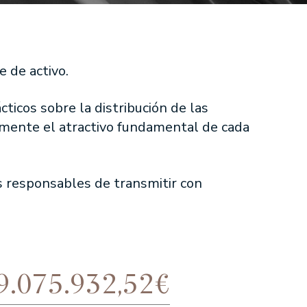
NUESTRA TRAYECTORIA EN ESG
e de activo.
NUESTRO COMPROMISO
ticos sobre la distribución de las
NUESTRAS POLÍTICAS
uamente el atractivo fundamental de cada
NUESTROS INFORMES
os responsables de transmitir con
9.075.932,52€