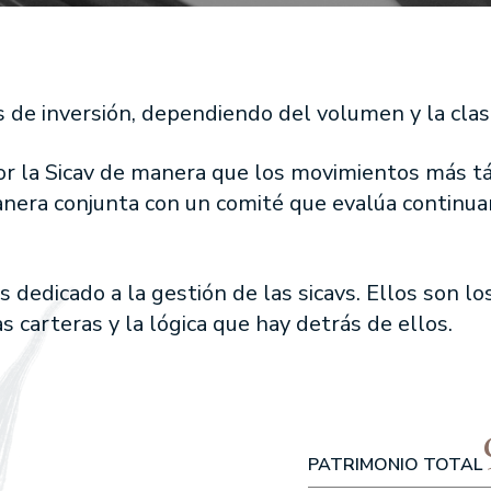
uity Fund
EDM Horizonte 3 años FI
Variable Internacional FI
EDM Renta Fija Vencimiento 18
 DE NUESTROS FONDOS
EL OFICIO DE INVERTIR
ational Equities FI
meses FI
er SA SIL
EDM International - Alterna Renta
s de inversión, dependiendo del volumen y la clas
PRENSA
Fija
 Inversión/Spanish Equity
or la Sicav de manera que los movimientos más tác
ANUNCIOS CORPORATIVOS
 Strategy Fund
 manera conjunta con un comité que evalúa contin
 Latin American Equity
- American Growth
dedicado a la gestión de las sicavs. Ellos son l
 Sustainable Global
 carteras y la lógica que hay detrás de ellos.
Internacional FI
uities FI
PATRIMONIO TOTAL