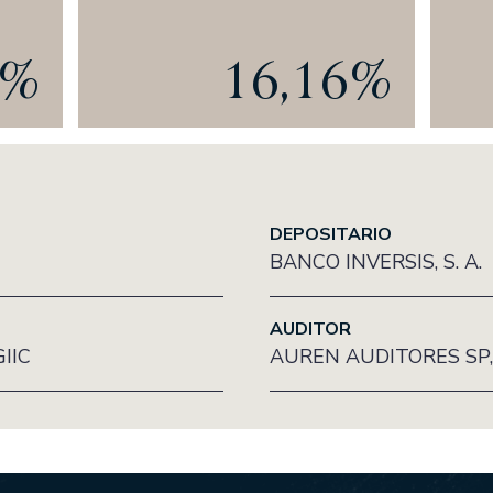
ones DOS
8%
16,16%
ADAS
AV
SIL, S.A.
rimonial, S.A., SICAV
DEPOSITARIO
BANCO INVERSIS, S. A.
AUDITOR
GIIC
AUREN AUDITORES SP, S