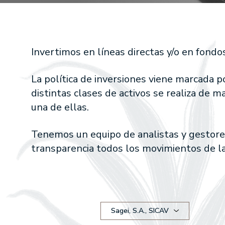
Global Eq
EDM Renta 
RENTABILIDADES
EDM Intern
EDM Point
Invertimos en líneas directas y/o en fondo
RENTA VARIABLE
EDM International -
La política de inversiones viene marcada p
EDM International -
distintas clases de activos se realiza de
EDM International -
una de ellas.
Fund
EDM International 
Tenemos un equipo de analistas y gestores 
EDM International -
Equity Fund
transparencia todos los movimientos de las
EDM Renta Variable 
EDM International Eq
EDM Pointer SA SIL
RENTA FIJA
Sagei, S.A., SICAV
EDM Ahorro FI