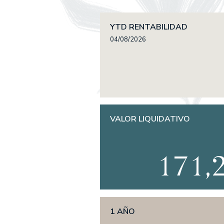
EDM Renta FI
EDM International - 
YTD RENTABILIDAD
Sagei, S.A., SICAV
EDM International -
04/08/2026
Duration
EDM Renta Fija Hori
EDM Renta Fija Hori
EDM Horizonte 3 añ
EDM Renta Fija Ven
EDM International -
VALOR LIQUIDATIVO
RENTA MIXTA
171,
EDM Cartera FI
Tabor FI
EDM International -
FONDOS DE PENS
1 AÑO
Fondomutua pensi