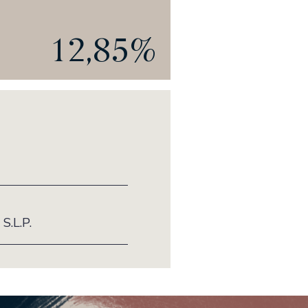
12,85%
.L.P.