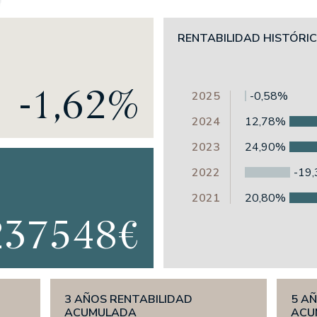
Credit Portfolio
RENTABILIDAD HISTÓRI
 High Yield Short
-1,62%
zonte 5 años FI
2025
-0,58%
zonte 2,5 años FI
2024
12,78%
os FI
2023
24,90%
cimiento 18 meses FI
 Alterna Renta Fija
2022
-19
2021
20,80%
237548€
 Flexible Fund
IONES
3 AÑOS RENTABILIDAD
5 A
ACUMULADA
ACU
ones UNO