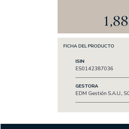
Fondomutua pensi
1,8
SICAVS GESTION
Hercasol, S.A., SIC
Infanzón de Bergua 
FICHA DEL PRODUCTO
Sagei, S.A., SICAV
Union Inversora Pat
ISIN
ES0142387036
GESTORA
EDM Gestión S.A.U., S