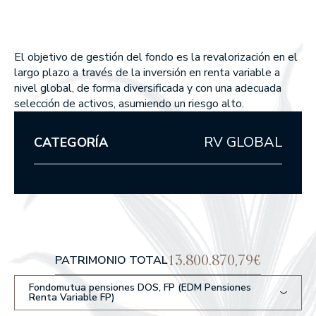
Union Inversora Patrimonial, S
MEMORIAS ANUALES
EDM Horizonte 3 años FI
EDM International Equities FI
SICAV
EDM Renta Fija Vencimiento 
EDM Pointer SA SIL
meses FI
Qué hacemos
El objetivo de gestión del fondo es la revalorización en el
EDM International - Alterna 
largo plazo a través de la inversión en renta variable a
Fija
WEALTH MANAGEMENT
nivel global, de forma diversificada y con una adecuada
selección de activos, asumiendo un riesgo alto.
ASSET MANAGEMENT
RV GLOBAL
CATEGORÍA
Cómo somos
POR QUÉ ELEGIRNOS
EN QUÉ CREEMOS
Nuestros fondos
13.800.870,79€
PATRIMONIO TOTAL
RENTABILIDADES DE NUESTROS FONDOS
Fondomutua pensiones DOS, FP (EDM Pensiones
Renta Variable FP)
RENTA VARIABLE