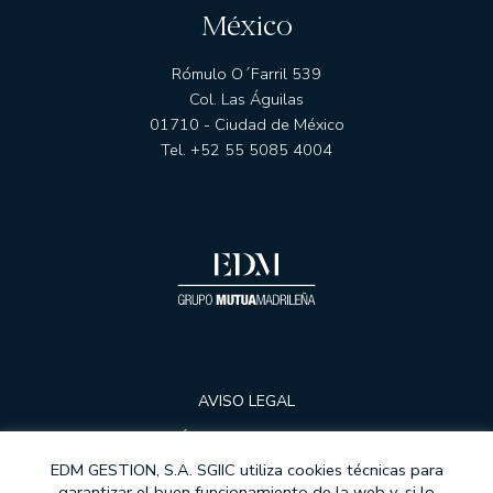
México
Rómulo O´Farril 539
Col. Las Águilas
01710 - Ciudad de México
Tel. +52 55 5085 4004
AVISO LEGAL
POLÍTICA DE PRIVACIDAD
EDM GESTION, S.A. SGIIC utiliza cookies técnicas para
COOKIES
garantizar el buen funcionamiento de la web y, si lo