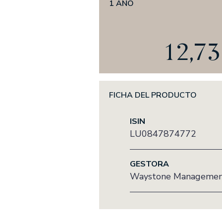
1 AÑO
Fondomutua pensi
SICAVS GESTION
12,7
Hercasol, S.A., SIC
Infanzón de Bergua 
Sagei, S.A., SICAV
Union Inversora Pat
FICHA DEL PRODUCTO
ISIN
LU0847874772
GESTORA
Waystone Management