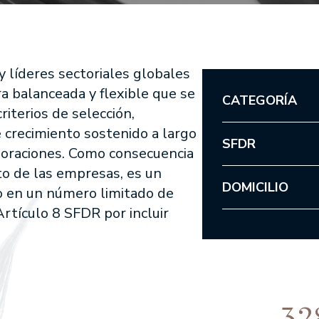
uity Fund
EDM Horizonte 3 años FI
Variable Internacional FI
EDM Renta Fija Vencimiento 18
 DE NUESTROS FONDOS
EL OFICIO DE INVERTIR
ational Equities FI
meses FI
er SA SIL
EDM International - Alterna Renta
y líderes sectoriales globales
PRENSA
Fija
a balanceada y flexible que se
 Inversión/Spanish Equity
CATEGORÍA
riterios de selección,
ANUNCIOS CORPORATIVOS
 Strategy Fund
e crecimiento sostenido a largo
 Latin American Equity
SFDR
aloraciones. Como consecuencia
- American Growth
to de las empresas, es un
DOMICILIO
 Sustainable Global
o en un número limitado de
Artículo 8 SFDR por incluir
Internacional FI
uities FI
32