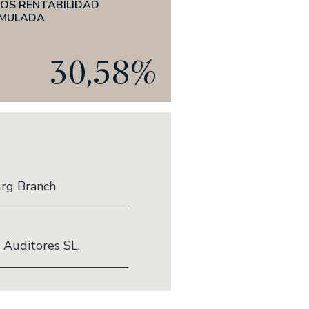
ÑOS RENTABILIDAD
MULADA
30,58%
rg Branch
 Auditores SL.