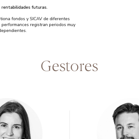
rentabilidades futuras.
tiona fondos y SICAV de diferentes
us performances registran periodos muy
ndependientes.
Gestores
EconomíaUniversidad
Licenciado en Cienc
(Barcelona)
Empresariales y Lic