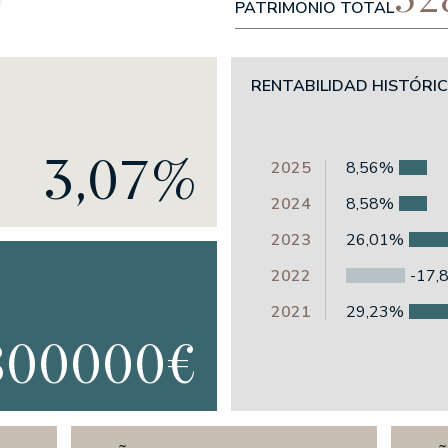
PATRIMONIO TOTAL
Credit Portfolio
 High Yield Short
RENTABILIDAD HISTÓRI
zonte 5 años FI
3,07%
zonte 2,5 años FI
2025
8,56%
os FI
2024
8,58%
cimiento 18 meses FI
 Alterna Renta Fija
2023
26,01%
2022
-17,
2021
29,23%
800000€
 Flexible Fund
IONES
ones UNO