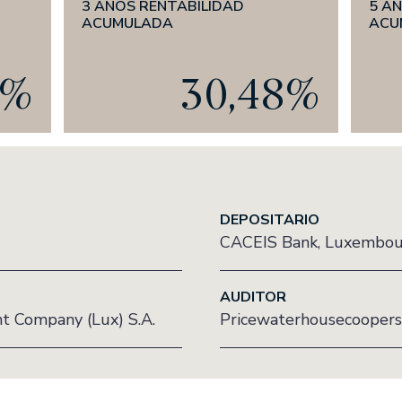
3 AÑOS RENTABILIDAD
5 A
ACUMULADA
ACU
ones DOS
ADAS
3%
30,48%
AV
SIL, S.A.
rimonial, S.A., SICAV
DEPOSITARIO
CACEIS Bank, Luxembou
AUDITOR
 Company (Lux) S.A.
Pricewaterhousecoopers