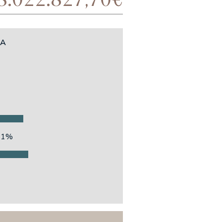
CA
81%