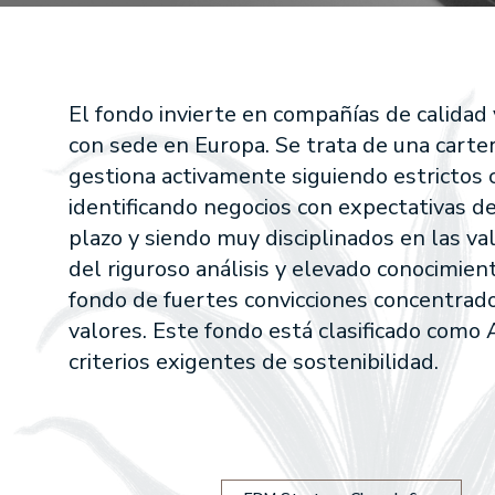
Global Eq
EDM Renta 
RENTABILIDADES
EDM Intern
EDM Point
El fondo invierte en compañías de calidad 
RENTA VARIABLE
con sede en Europa. Se trata de una carter
EDM International -
gestiona activamente siguiendo estrictos c
EDM International -
identificando negocios con expectativas d
EDM International -
Fund
plazo y siendo muy disciplinados en las v
EDM International 
del riguroso análisis y elevado conocimien
EDM International -
fondo de fuertes convicciones concentrad
Equity Fund
valores. Este fondo está clasificado como 
EDM Renta Variable 
criterios exigentes de sostenibilidad.
EDM International Eq
EDM Pointer SA SIL
RENTA FIJA
EDM Ahorro FI