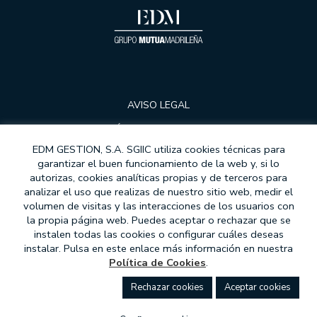
AVISO LEGAL
POLÍTICA DE PRIVACIDAD
EDM GESTION, S.A. SGIIC utiliza cookies técnicas para
COOKIES
garantizar el buen funcionamiento de la web y, si lo
autorizas, cookies analíticas propias y de terceros para
PROTECCIÓN DE DATOS
analizar el uso que realizas de nuestro sitio web, medir el
MODELOS DE CONTRATOS
volumen de visitas y las interacciones de los usuarios con
la propia página web. Puedes aceptar o rechazar que se
MIFID
instalen todas las cookies o configurar cuáles deseas
instalar. Pulsa en este enlace más información en nuestra
ATENCIÓN AL CLIENTE
Política de Cookies
.
COMPROMISO ÉTICO
rechazar cookies
aceptar cookies
CANAL DE DENUNCIAS