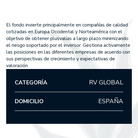
Union Inversora Patrimonial, S
MEMORIAS ANUALES
EDM Horizonte 3 años FI
EDM International Equities FI
SICAV
EDM Renta Fija Vencimiento 
EDM Pointer SA SIL
meses FI
Qué hacemos
El fondo invierte principalmente en compañías de calidad
EDM International - Alterna 
cotizadas en Europa Occidental y Norteamérica con el
Fija
WEALTH MANAGEMENT
objetivo de obtener plusvalías a largo plazo minimizando
el riesgo soportado por el inversor. Gestiona activamente
ASSET MANAGEMENT
las posiciones en las diferentes empresas de acuerdo con
sus perspectivas de crecimiento y expectativas de
valoración.
Cómo somos
POR QUÉ ELEGIRNOS
RV GLOBAL
CATEGORÍA
EN QUÉ CREEMOS
ESPAÑA
DOMICILIO
Nuestros fondos
RENTABILIDADES DE NUESTROS FONDOS
RENTA VARIABLE