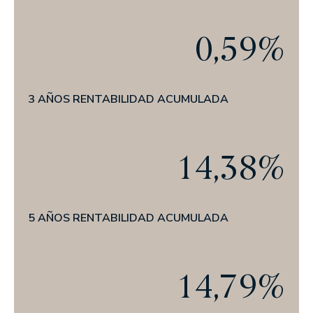
Actualidad
0,59%
EL OFICIO DE INVERTIR
PRENSA
ANUNCIOS CORPORATIVOS
3 AÑOS RENTABILIDAD ACUMULADA
ESG
14,38%
NUESTRA TRAYECTORIA EN ESG
NUESTRO COMPROMISO
NUESTRAS POLÍTICAS
5 AÑOS RENTABILIDAD ACUMULADA
NUESTROS INFORMES
14,79%