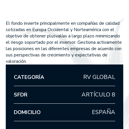
Union Inversora Patrimonial, S
MEMORIAS ANUALES
EDM Horizonte 3 años FI
EDM International Equities FI
SICAV
EDM Renta Fija Vencimiento 
EDM Pointer SA SIL
meses FI
Qué hacemos
El fondo invierte principalmente en compañías de calidad
EDM International - Alterna 
cotizadas en Europa Occidental y Norteamérica con el
Fija
WEALTH MANAGEMENT
objetivo de obtener plusvalías a largo plazo minimizando
el riesgo soportado por el inversor. Gestiona activamente
ASSET MANAGEMENT
las posiciones en las diferentes empresas de acuerdo con
sus perspectivas de crecimiento y expectativas de
valoración.
Cómo somos
POR QUÉ ELEGIRNOS
RV GLOBAL
CATEGORÍA
EN QUÉ CREEMOS
ARTÍCULO 8
SFDR
Nuestros fondos
ESPAÑA
DOMICILIO
RENTABILIDADES DE NUESTROS FONDOS
RENTA VARIABLE