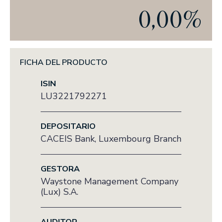
Actualidad
0,00%
EL OFICIO DE INVERTIR
PRENSA
FICHA DEL PRODUCTO
ANUNCIOS CORPORATIVOS
ISIN
ESG
LU3221792271
NUESTRA TRAYECTORIA EN ESG
DEPOSITARIO
NUESTRO COMPROMISO
CACEIS Bank, Luxembourg Branch
NUESTRAS POLÍTICAS
GESTORA
NUESTROS INFORMES
Waystone Management Company
(Lux) S.A.