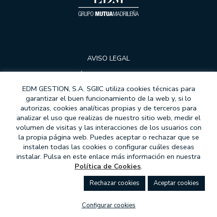
AVISO LEGAL
POLÍTICA DE PRIVACIDAD
EDM GESTION, S.A. SGIIC utiliza cookies técnicas para
COOKIES
garantizar el buen funcionamiento de la web y, si lo
autorizas, cookies analíticas propias y de terceros para
PROTECCIÓN DE DATOS
analizar el uso que realizas de nuestro sitio web, medir el
MODELOS DE CONTRATOS
volumen de visitas y las interacciones de los usuarios con
la propia página web. Puedes aceptar o rechazar que se
MIFID
instalen todas las cookies o configurar cuáles deseas
instalar. Pulsa en este enlace más información en nuestra
ATENCIÓN AL CLIENTE
Política de Cookies
.
COMPROMISO ÉTICO
rechazar cookies
aceptar cookies
CANAL DE DENUNCIAS
configurar cookies