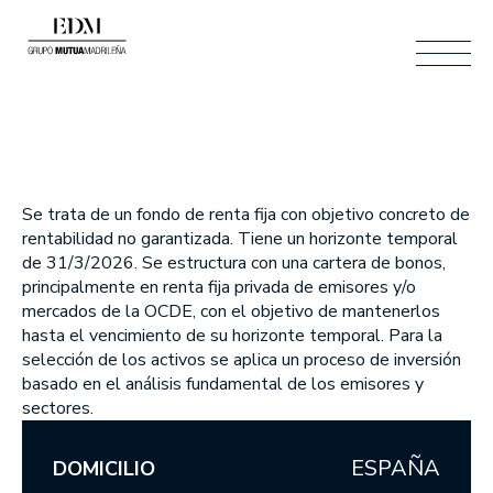
ESP
BUSCAR
ESP
Se trata de un fondo de renta fija con objetivo concreto de
ENG
rentabilidad no garantizada. Tiene un horizonte temporal
ÁREA CLIENTES
CONTACTO
CAT
de 31/3/2026. Se estructura con una cartera de bonos,
principalmente en renta fija privada de emisores y/o
mercados de la OCDE, con el objetivo de mantenerlos
hasta el vencimiento de su horizonte temporal. Para la
selección de los activos se aplica un proceso de inversión
Quiénes somos
basado en el análisis fundamental de los emisores y
sectores.
SOMOS EDM
ESPAÑA
DOMICILIO
NUESTRO EQUIPO