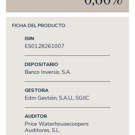
Actualidad
EL OFICIO DE INVERTIR
FICHA DEL PRODUCTO
PRENSA
ISIN
ANUNCIOS CORPORATIVOS
ES0128261007
ESG
DEPOSITARIO
NUESTRA TRAYECTORIA EN ESG
Banco Inversis, S.A.
NUESTRO COMPROMISO
GESTORA
NUESTRAS POLÍTICAS
Edm Gestión, S.A.U., SGIIC
NUESTROS INFORMES
AUDITOR
Price Waterhousecoopers
Auditores, S.L.