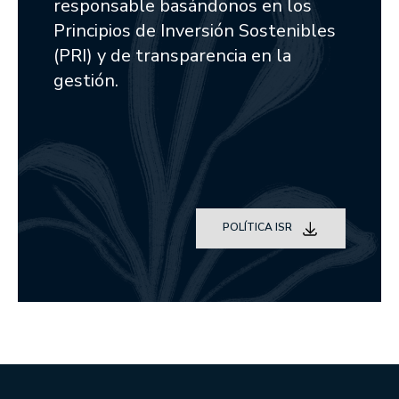
responsable basándonos en los
Actualidad
Principios de Inversión Sostenibles
EL OFICIO DE INVERTIR
(PRI) y de transparencia en la
gestión.
PRENSA
ANUNCIOS CORPORATIVOS
ESG
NUESTRA TRAYECTORIA EN ESG
POLÍTICA ISR
NUESTRO COMPROMISO
NUESTRAS POLÍTICAS
NUESTROS INFORMES