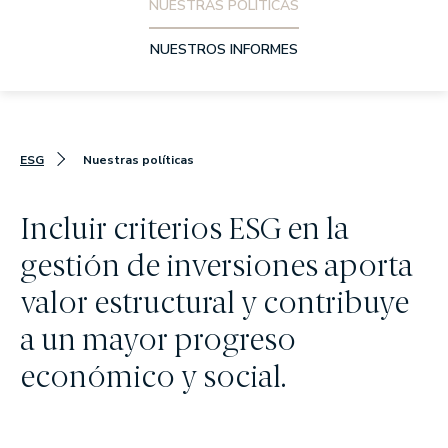
NUESTRAS POLÍTICAS
MEMORIAS ANUALES
NUESTROS INFORMES
Qué hacemos
WEALTH MANAGEMENT
ASSET MANAGEMENT
ESG
Nuestras políticas
Cómo somos
Incluir criterios ESG en la
gestión de inversiones aporta
POR QUÉ ELEGIRNOS
valor estructural y contribuye
EN QUÉ CREEMOS
a un mayor progreso
Nuestros fondos
económico y social.
RENTABILIDADES DE NUESTROS FONDOS
RENTA VARIABLE