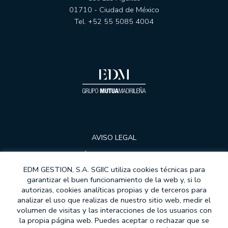
01710 - Ciudad de México
Tel. +52 55 5085 4004
AVISO LEGAL
POLÍTICA DE PRIVACIDAD
EDM GESTION, S.A. SGIIC utiliza cookies técnicas para
COOKIES
garantizar el buen funcionamiento de la web y, si lo
autorizas, cookies analíticas propias y de terceros para
PROTECCIÓN DE DATOS
analizar el uso que realizas de nuestro sitio web, medir el
MODELOS DE CONTRATOS
volumen de visitas y las interacciones de los usuarios con
la propia página web. Puedes aceptar o rechazar que se
MIFID