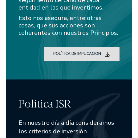
seguimiento cercano de cada
EDM Renta Fija Vencimiento 18 meses FI
entidad en las que invertimos.
EDM International - Alterna Renta Fija
Esto nos asegura, entre otras
cosas, que sus acciones son
RENTA MIXTA
coherentes con nuestros Principios.
EDM Cartera FI
Tabor FI
EDM International - Flexible Fund
POLÍTICA DE IMPLICACIÓN
FONDOS DE PENSIONES
Fondomutua pensiones UNO
Fondomutua pensiones DOS
SICAVS GESTIONADAS
Hercasol, S.A., SICAV
Política ISR
Infanzón de Bergua SIL, S.A.
Sagei, S.A., SICAV
En nuestro día a día consideramos
Union Inversora Patrimonial, S.A., SICAV
los criterios de inversión