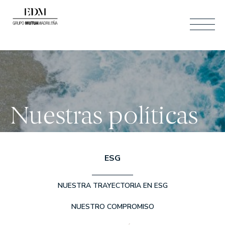
ESP
BUSCAR
ESP
Nuestras políticas
ENG
ÁREA CLIENTES
CONTACTO
CAT
ESG
Quiénes somos
NUESTRA TRAYECTORIA EN ESG
SOMOS EDM
NUESTRO COMPROMISO
NUESTRO EQUIPO