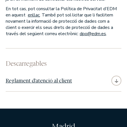
EDM Renta Fija Vencimiento 18 meses FI
En tot cas, pot consultar la Política de Privacitat d’EDM
EDM International - Alterna Renta Fija
en aquest
enllaç
. També pot sol·licitar que li facilitem
novament la informació de protecció de dades com a
RENDA MIXTA
client o exercir els seus drets de protecció de dades a
EDM Cartera FI
través del següent correu electrònic:
dpo@edm.es
.
Tabor FI
EDM International - Flexible Fund
FONS DE PENSIONS
Descarregables
Fondomutua pensiones UNO
Fondomutua pensiones DOS
Reglament d’atenció al client
SICAVS/SIL
Hercasol, S.A., SICAV
Infanzon de Bergua SIL, S.A
Sagei, S.A., SICAV
Union Inversora Patrimonial, S.A., SICAV
Madrid