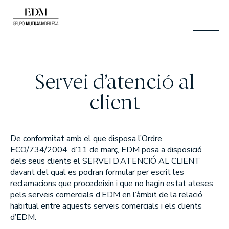
CAT
Servei d’atenció al
CERCAR
ESP
client
ENG
ÁREA CLIENTES
CONTACTO
CAT
De conformitat amb el que disposa l’Ordre
ECO/734/2004, d’11 de març, EDM posa a disposició
dels seus clients el SERVEI D’ATENCIÓ AL CLIENT
davant del qual es podran formular per escrit les
Qui som
reclamacions que procedeixin i que no hagin estat ateses
pels serveis comercials d’EDM en l’àmbit de la relació
SOM EDM
habitual entre aquests serveis comercials i els clients
d’EDM.
EL NOSTRE EQUIP