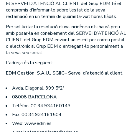
El SERVEI D’ATENCIÓ AL CLIENT del Grup EDM té el
MEMÒRIES ANUALS
compromís d’informar-lo sobre l’estat de la seva
reclamació en un termini de quaranta-vuit hores hàbils.
Què fem
Per sol·licitar la resolució d’una incidència n’hi haurà prou
amb posar-la en coneixement del SERVEI D’ATENCIÓ AL
WEALTH MANAGEMENT
CLIENT del Grup EDM enviant un escrit per correu postal
o electrònic al Grup EDM o entregant-lo personalment a
ASSET MANAGEMENT
la seva seu social.
L’adreça és la següent:
Com som
EDM Gestión, S.A.U., SGIIC
– Servei d’atenció al client
PER QUÈ TRIAR-NOS?
Avda. Diagonal, 399 5º2ª
EN QUÈ CREIEM?
08008 BARCELONA
Telèfon: 00.34.934160143
Els nostres fons
Fax: 00.34.934161504
RENDIBILITATS DELS NOSTRES FONS
Web: www.edm.es
RENDA VARIABLE