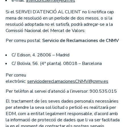
e-mail:
atencioncliente@edm.es
EDM International - Inversion/Spanish Equity
Si el SERVEI D’ATENCIÓ AL CLIENT no li notifica cap
EDM International - Strategy Fund
mena de resolució en un període de dos mesos, o si la
EDM International - Latin American Equity Fund
resolució adoptada no el satisfà, podrà adreçar-se a la
EDM International - American Growth
Comissió Nacional del Mercat de Valors:
EDM International - Sustainable Global Equity Fund
Per correu postal:
Servicio de Reclamaciones de CNMV
EDM Renta Variable Internacional FI
EDM International Equities FI
C/ Edison, 4. 28006 – Madrid
EDM Pointer SA SIL
C/ Bolivia, 56. (4ª planta). 08018 – Barcelona
RENDA FIXA
Per correu
EDM Ahorro FI
electrònic:
serviciodereclamacionesCNMV@cnmv.es
EDM Renta FI
Per telèfon al servei d’atenció a l’inversor: 900.535.015
EDM International - Credit Portfolio
El tractament de les seves dades personals necessàries
EDM International - High Yield Short Duration
per atendre la seva sol·licitud o petició es realitzarà per
EDM Renta Fija Horizonte 5 años FI
EDM, com a entitat legalment responsable, d’acord amb
EDM Renta Fija Horizonte 2,5 años FI
la informació de protecció de dades que li va ser facilitada
EDM Horizonte 3 años FI
ja en el moment de contractar els nostres serveis.