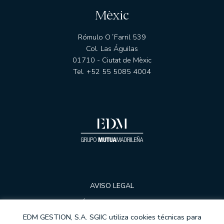
Mèxic
Rómulo O´Farril 539
Col. Las Águilas
01710 - Ciutat de Mèxic
Tel. +52 55 5085 4004
AVISO LEGAL
POLÍTICA DE PRIVACIDAD
EDM GESTION, S.A. SGIIC utiliza cookies técnicas para
COOKIES