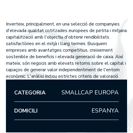
Union Inversora Patrimonial, S
MEMÒRIES ANUALS
EDM Horizonte 3 años FI
EDM International Equities FI
SICAV
EDM Renta Fija Vencimiento 1
EDM Pointer SA SIL
meses FI
Què fem
Inverteix, principalment, en una selecció de companyies
EDM International - Alterna R
d'elevada qualitat cotitzades europees de petita i mitjana
Fija
WEALTH MANAGEMENT
capitalització amb l'objectiu d'obtenir rendibilitats
satisfactòries en el mitjà i llarg termini. Busquem
ASSET MANAGEMENT
empreses amb avantatges competitius, creixement
sostenible de beneficis i elevada generació de caixa. Així
mateix, són negocis amb elevats retorns sobre el capital i
Com som
capaços de generar valor independentment de l'entorn
econòmic. L'anàlisi inclou estrictes criteris de valoració.
PER QUÈ TRIAR-NOS?
EN QUÈ CREIEM?
SMALLCAP EUROPA
CATEGORIA
Els nostres fons
ESPANYA
DOMICILI
RENDIBILITATS DELS NOSTRES FONS
RENDA VARIABLE