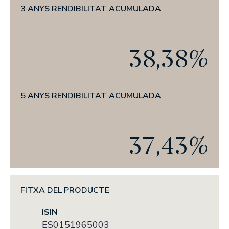
Actualitat
3 ANYS RENDIBILITAT ACUMULADA
L’OFICI D’INVERTIR
PREMSA
38,38%
ANUNCIS CORPORATIUS
5 ANYS RENDIBILITAT ACUMULADA
ESG
LA NOSTRA TRAJECTÒRIA EN ESG
37,43%
EL NOSTRE COMPROMÍS
LES NOSTRES POLÍTIQUES
ELS NOSTRES INFORMES
FITXA DEL PRODUCTE
ISIN
ES0151965003