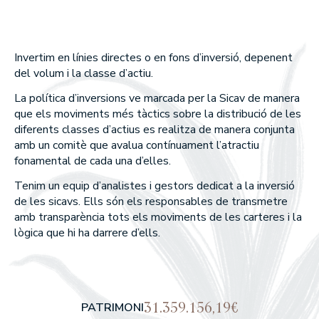
Union Inversora Patrimonial, S
MEMÒRIES ANUALS
EDM Horizonte 3 años FI
EDM International Equities FI
SICAV
EDM Renta Fija Vencimiento 1
EDM Pointer SA SIL
meses FI
Què fem
Invertim en línies directes o en fons d’inversió, depenent
EDM International - Alterna R
del volum i la classe d’actiu.
Fija
WEALTH MANAGEMENT
La política d’inversions ve marcada per la Sicav de manera
ASSET MANAGEMENT
que els moviments més tàctics sobre la distribució de les
diferents classes d’actius es realitza de manera conjunta
amb un comitè que avalua contínuament l’atractiu
Com som
fonamental de cada una d’elles.
Tenim un equip d’analistes i gestors dedicat a la inversió
PER QUÈ TRIAR-NOS?
de les sicavs. Ells són els responsables de transmetre
EN QUÈ CREIEM?
amb transparència tots els moviments de les carteres i la
lògica que hi ha darrere d’ells.
Els nostres fons
RENDIBILITATS DELS NOSTRES FONS
31.359.156,19€
PATRIMONI
RENDA VARIABLE