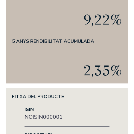
Actualitat
9,22%
L’OFICI D’INVERTIR
PREMSA
ANUNCIS CORPORATIUS
5 ANYS RENDIBILITAT ACUMULADA
ESG
2,35%
LA NOSTRA TRAJECTÒRIA EN ESG
EL NOSTRE COMPROMÍS
LES NOSTRES POLÍTIQUES
FITXA DEL PRODUCTE
ELS NOSTRES INFORMES
ISIN
NOISIN000001