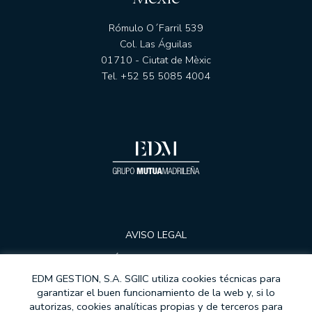
Rómulo O´Farril 539
Col. Las Águilas
01710 - Ciutat de Mèxic
Tel. +52 55 5085 4004
AVISO LEGAL
POLÍTICA DE PRIVACIDAD
EDM GESTION, S.A. SGIIC utiliza cookies técnicas para
COOKIES
garantizar el buen funcionamiento de la web y, si lo
autorizas, cookies analíticas propias y de terceros para
PROTECCIÓ DE DADES