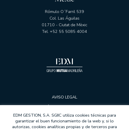
Rómulo O´Farril 539
Col. Las Águilas
01710 - Ciutat de Mèxic
Tel. +52 55 5085 4004
AVISO LEGAL
POLÍTICA DE PRIVACIDAD
EDM GESTION, S.A. SGIIC utiliza cookies técnicas para
COOKIES
garantizar el buen funcionamiento de la web y, si lo
autorizas, cookies analíticas propias y de terceros para
PROTECCIÓ DE DADES