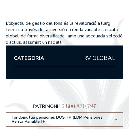
Union Inversora Patrimonial, S
MEMÒRIES ANUALS
EDM Horizonte 3 años FI
EDM International Equities FI
SICAV
EDM Renta Fija Vencimiento 1
EDM Pointer SA SIL
meses FI
Què fem
L’objectiu de gestió del fons és la revaloració a llarg
EDM International - Alterna R
termini a través de la inversió en renda variable a escala
Fija
WEALTH MANAGEMENT
global, de forma diversificada i amb una adequada selecció
d’actius, assumint un risc alt.
ASSET MANAGEMENT
RV GLOBAL
CATEGORIA
Com som
PER QUÈ TRIAR-NOS?
EN QUÈ CREIEM?
Els nostres fons
13.800.870,79€
PATRIMONI
RENDIBILITATS DELS NOSTRES FONS
Fondomutua pensiones DOS, FP (EDM Pensiones
Renta Variable FP)
RENDA VARIABLE