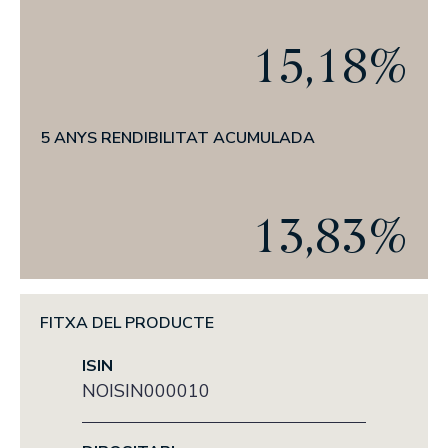
Actualitat
15,18%
L’OFICI D’INVERTIR
PREMSA
ANUNCIS CORPORATIUS
5 ANYS RENDIBILITAT ACUMULADA
ESG
13,83%
LA NOSTRA TRAJECTÒRIA EN ESG
EL NOSTRE COMPROMÍS
LES NOSTRES POLÍTIQUES
FITXA DEL PRODUCTE
ELS NOSTRES INFORMES
ISIN
NOISIN000010