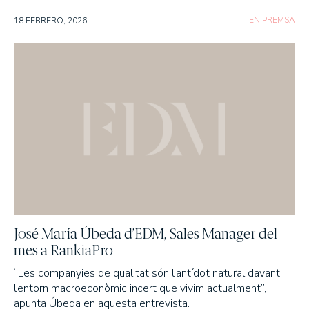
Actualitat
EN PREMSA
18 FEBRERO, 2026
L’OFICI D’INVERTIR
PREMSA
ANUNCIS CORPORATIUS
ESG
LA NOSTRA TRAJECTÒRIA EN ESG
EL NOSTRE COMPROMÍS
LES NOSTRES POLÍTIQUES
José María Úbeda d’EDM, Sales Manager del
ELS NOSTRES INFORMES
mes a RankiaPro
“Les companyies de qualitat són l’antídot natural davant
l’entorn macroeconòmic incert que vivim actualment”,
apunta Úbeda en aquesta entrevista.