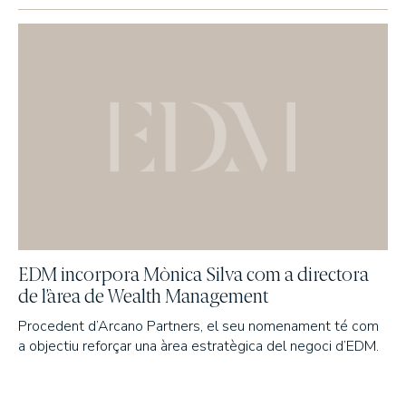
EDM International - Inversion/Spanish Equity
EDM International - Strategy Fund
EDM International - Latin American Equity Fund
EDM International - American Growth
EDM International - Sustainable Global Equity Fund
EDM Renta Variable Internacional FI
EDM International Equities FI
EDM Pointer SA SIL
RENDA FIXA
EDM Ahorro FI
EDM incorpora Mònica Silva com a directora
EDM Renta FI
de l’àrea de Wealth Management
EDM International - Credit Portfolio
EDM International - High Yield Short Duration
Procedent d’Arcano Partners, el seu nomenament té com
a objectiu reforçar una àrea estratègica del negoci d’EDM.
EDM Renta Fija Horizonte 5 años FI
EDM Renta Fija Horizonte 2,5 años FI
EDM Horizonte 3 años FI