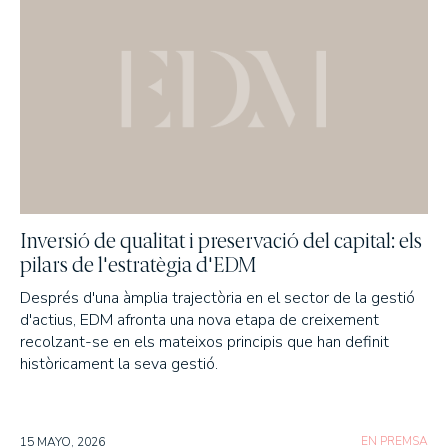
MEMÒRIES ANUALS
Què fem
WEALTH MANAGEMENT
ASSET MANAGEMENT
Com som
Inversió de qualitat i preservació del capital: els
pilars de l'estratègia d'EDM
PER QUÈ TRIAR-NOS?
Després d'una àmplia trajectòria en el sector de la gestió
EN QUÈ CREIEM?
d'actius, EDM afronta una nova etapa de creixement
recolzant-se en els mateixos principis que han definit
Els nostres fons
històricament la seva gestió.
RENDIBILITATS DELS NOSTRES FONS
RENDA VARIABLE
EN PREMSA
15 MAYO, 2026