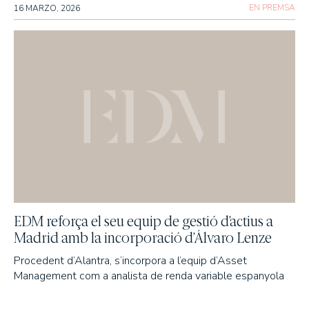
EN PREMSA
16 MARZO, 2026
EDM Renta Fija Vencimiento 18 meses FI
EDM International - Alterna Renta Fija
RENDA MIXTA
EDM Cartera FI
Tabor FI
EDM International - Flexible Fund
FONS DE PENSIONS
Fondomutua pensiones UNO
Fondomutua pensiones DOS
SICAVS/SIL
Hercasol, S.A., SICAV
EDM reforça el seu equip de gestió d’actius a
Madrid amb la incorporació d’Álvaro Lenze
Infanzon de Bergua SIL, S.A
Sagei, S.A., SICAV
Procedent d’Alantra, s’incorpora a l’equip d’Asset
Union Inversora Patrimonial, S.A., SICAV
Management com a analista de renda variable espanyola