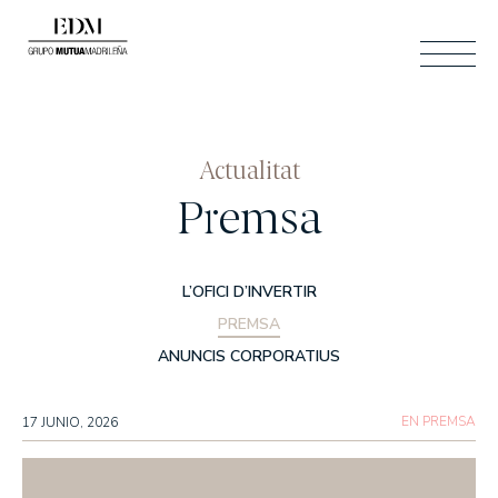
CAT
Actualitat
CERCAR
Premsa
ESP
ENG
ÁREA CLIENTES
CONTACTO
CAT
L’OFICI D’INVERTIR
PREMSA
ANUNCIS CORPORATIUS
Qui som
EN PREMSA
17 JUNIO, 2026
SOM EDM
EL NOSTRE EQUIP