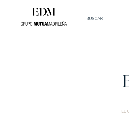
BUSCAR
Quiénes s
SOMOS EDM
E
NUESTRO EQUIPO
MEMORIAS ANUAL
EL 
Nuestros f