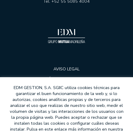
Tel. +52 55 5085 4004
EDM Renta Fija Vencimiento 18 meses FI
EDM International - Alterna Renta Fija
RENTA MIXTA
EDM Cartera FI
Tabor FI
EDM International - Flexible Fund
FONDOS DE PENSIONES
Fondomutua pensiones UNO
AVISO LEGAL
Fondomutua pensiones DOS
POLÍTICA DE PRIVACIDAD
SICAVS GESTIONADAS
EDM GESTION, S.A. SGIIC utiliza cookies técnicas para
COOKIES
garantizar el buen funcionamiento de la web y, si lo
Hercasol, S.A., SICAV
autorizas, cookies analíticas propias y de terceros para
PROTECCIÓN DE DATOS
Infanzón de Bergua SIL, S.A.
analizar el uso que realizas de nuestro sitio web, medir el
MODELOS DE CONTRATOS
Sagei, S.A., SICAV
volumen de visitas y las interacciones de los usuarios con
la propia página web. Puedes aceptar o rechazar que se
Union Inversora Patrimonial, S.A., SICAV
MIFID
instalen todas las cookies o configurar cuáles deseas
instalar. Pulsa en este enlace más información en nuestra
ATENCIÓN AL CLIENTE