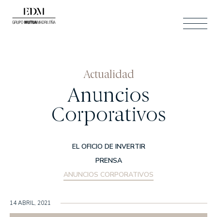
ESP
Actualidad
BUSCAR
Anuncios
ESP
ENG
Corporativos
ÁREA CLIENTES
CONTACTO
CAT
EL OFICIO DE INVERTIR
PRENSA
Quiénes somos
ANUNCIOS CORPORATIVOS
SOMOS EDM
14 ABRIL, 2021
NUESTRO EQUIPO