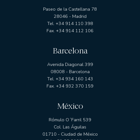
EDM International - Inversión/Spanish Equity
Paseo de la Castellana 78
EDM International - Strategy Fund
28046 - Madrid
Tel. +34 914 110 398
EDM International - Latin American Equity Fund
Fax. +34 914 112 106
EDM International - American Growth
EDM International - Sustainable Global Equity Fund
Barcelona
EDM Renta Variable Internacional FI
EDM International Equities FI
Avenida Diagonal 399
EDM Pointer SA SIL
08008 - Barcelona
RENTA FIJA
Tel. +34 934 160 143
EDM Ahorro FI
Fax. +34 932 370 159
EDM Renta FI
EDM International - Credit Portfolio
México
EDM International - High Yield Short Duration
EDM Renta Fija Horizonte 5 años FI
Rómulo O´Farril 539
Col. Las Águilas
EDM Renta Fija Horizonte 2,5 años FI
01710 - Ciudad de México
EDM Horizonte 3 años FI